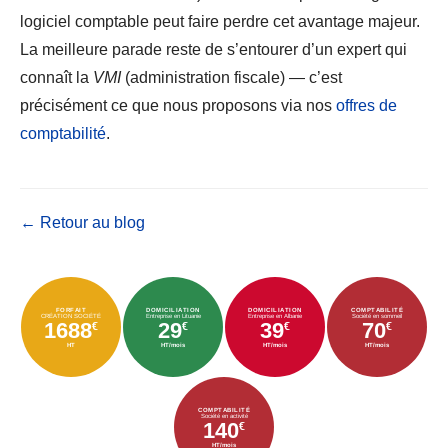
logiciel comptable peut faire perdre cet avantage majeur.
La meilleure parade reste de s’entourer d’un expert qui
connaît la
VMI
(administration fiscale) — c’est
précisément ce que nous proposons via nos
offres de
comptabilité
.
← Retour au blog
FORFAIT
DOMICILIATION
DOMICILIATION
COMPTABILITÉ
CRÉATION SOCIÉTÉ
Entreprise en Lituanie
Entreprise en Albanie
Société en sommeil
1688
29
39
70
€
€
€
€
HT
HT/mois
HT/mois
HT/mois
COMPTABILITÉ
Société en activité
140
€
HT/mois