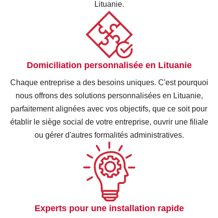
FORFAIT
et prendre des décisions éclairées.
Lituanie.
CRÉATION SOCIÉTÉ
En savoir plus
FORMULE CLEFS EN MAIN
En savoir plus
€
1688
DOMICILIATION
Domiciliation personnalisée en Lituanie
HT
FORFAIT
Entreprise en Lituanie
Chaque entreprise a des besoins uniques. C'est pourquoi
19
€
COMPTABILITÉ
nous offrons des solutions personnalisées en Lituanie,
parfaitement alignées avec vos objectifs, que ce soit pour
€
70
HT/mois
établir le siège social de votre entreprise, ouvrir une filiale
HT
ou gérer d'autres formalités administratives.
PAIEMENT BISANNUEL
/mois
DOMICILIATION
Entreprise en Lituanie
29
€
Experts pour une installation rapide