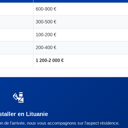
600-900 €
300-500 €
100-200 €
200-400 €
1 200-2 000 €
🛂
staller en Lituanie
ion de l'arrivée, nous vous accompagnons sur l'aspect résidence.