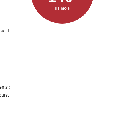
HT/mois
uffit.
nts :
ours.