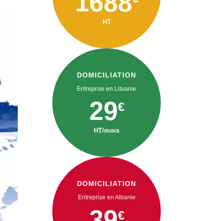
1688
HT
DOMICILIATION
Entreprise en Lituanie
29
€
HT/mois
DOMICILIATION
Entreprise en Albanie
39
€