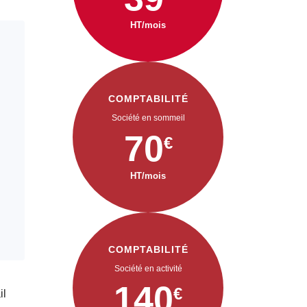
HT/mois
COMPTABILITÉ
Société en sommeil
70
€
HT/mois
COMPTABILITÉ
Société en activité
140
€
il