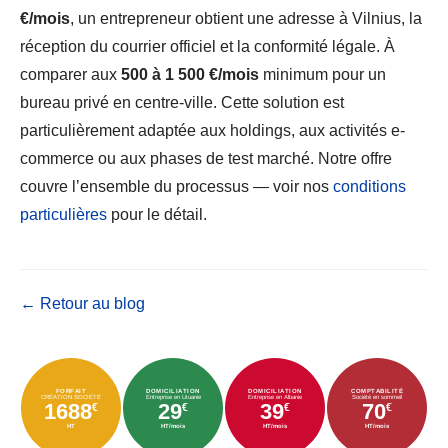
€/mois
, un entrepreneur obtient une adresse à Vilnius, la
réception du courrier officiel et la conformité légale. À
comparer aux
500 à 1 500 €/mois
minimum pour un
bureau privé en centre-ville. Cette solution est
particulièrement adaptée aux holdings, aux activités e-
commerce ou aux phases de test marché. Notre offre
couvre l’ensemble du processus — voir nos
conditions
particulières
pour le détail.
← Retour au blog
FORFAIT
DOMICILIATION
DOMICILIATION
COMPTABILITÉ
CRÉATION SOCIÉTÉ
Entreprise en Lituanie
Entreprise en Albanie
Société en sommeil
1688
29
39
70
€
€
€
€
HT
HT/mois
HT/mois
HT/mois