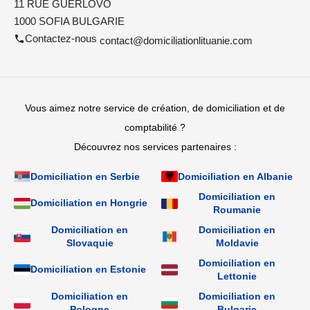
11 RUE GUERLOVO
1000 SOFIA BULGARIE
Contactez-nous
contact@domiciliationlituanie.com
Vous aimez notre service de création, de domiciliation et de
comptabilité ?
Découvrez nos services partenaires :
Domiciliation en Serbie
Domiciliation en Albanie
Domiciliation en
Domiciliation en Hongrie
Roumanie
Domiciliation en
Domiciliation en
Slovaquie
Moldavie
Domiciliation en
Domiciliation en Estonie
Lettonie
Domiciliation en
Domiciliation en
Pologne
Bulgarie