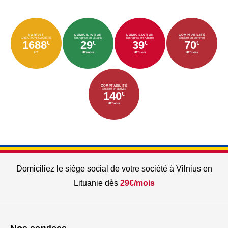
FORFAIT
DOMICILIATION
DOMICILIATION
COMPTABILITÉ
CRÉATION SOCIÉTÉ
Entreprise en Lituanie
Entreprise en Albanie
Société en sommeil
1688
29
39
70
€
€
€
€
HT
HT/mois
HT/mois
HT/mois
COMPTABILITÉ
Société en activité
140
€
HT/mois
Domiciliez le siège social de votre société à Vilnius en
Lituanie dès
29€/mois